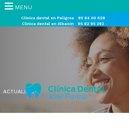
MENU
Clínica dental en Peligros
95 84 00 628
Clínica dental en Albaicín
95 82 95 392
ACTUALIDAD