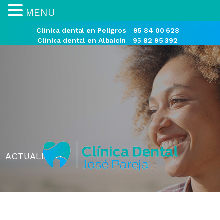
MENU
Clínica dental en Peligros
95 84 00 628
Clínica dental en Albaicín
95 82 95 392
ACTUALIDAD