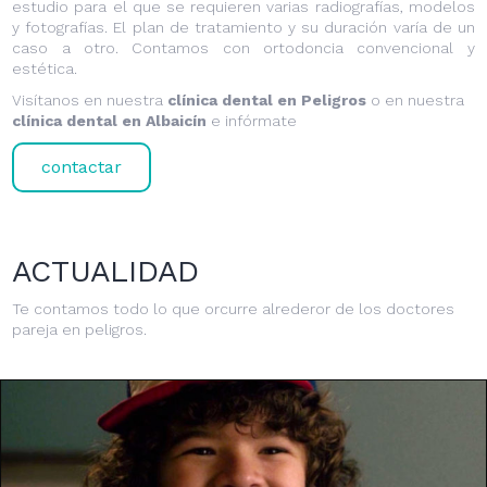
estudio para el que se requieren varias radiografías, modelos
y fotografías. El plan de tratamiento y su duración varía de un
caso a otro. Contamos con ortodoncia convencional y
estética.
Visítanos en nuestra
clínica dental en Peligros
o en nuestra
clínica dental en Albaicín
e infórmate
contactar
ACTUALIDAD
Te contamos todo lo que orcurre alrederor de los doctores
pareja en peligros.