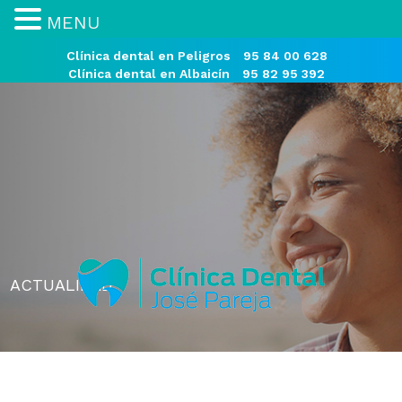
MENU
Clínica dental en Peligros
95 84 00 628
Clínica dental en Albaicín
95 82 95 392
ACTUALIDAD