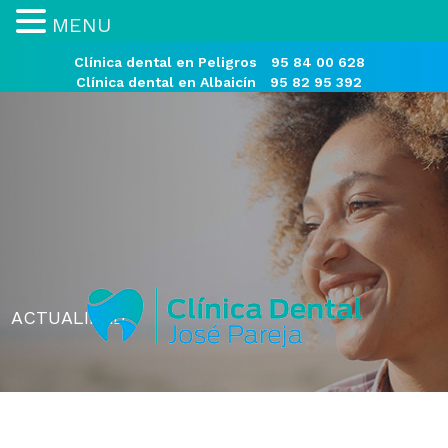
MENU
Clínica dental en Peligros
95 84 00 628
Clínica dental en Albaicín
95 82 95 392
ACTUALIDAD