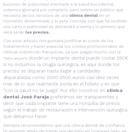
buzones de publicidad orientada a la salud bucodental,
solemos ignorarla por completo, pero existe un público que
necesita de los servicios de una
clínica dental
en un
momento determinado y si este coincide con que ha recibido
una carta o publicidad se detrendrá a leerla y lo primero que
verá serán
los precios.
Con este artículo nos gustaría justificar el coste de los
tratamientos y hacer especial los costes promocionales de
clínicas sobretodo franquicias, ya que juegan mucho con la
donde un implante dental puede costar 250€
*letra pequeña
si no incluimos la cirugía quirúrgica, es aquí donde los
preciso se disparan hasta llegar a cantidades
disparatadas como 2000-2500 euros casi diez veces
más de lo que realmente ponía en el folleto y es que
“con la salud no se juega”. Por ello nosotros en
clínica
dental
José Pareja
preferimos ser transparentes y
decir que cada Implante tiene una horquilla de precio
según el trabajo de restauración e intervención quirúrgica
que debamos hacer.
Siempre recomendamos que una clínica dental de confianza
te asesore antes de tomar una decisión en cualquier lado, ya