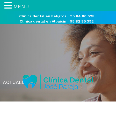
MENU
Clínica dental en Peligros
95 84 00 628
Clínica dental en Albaicín
95 82 95 392
ACTUALIDAD