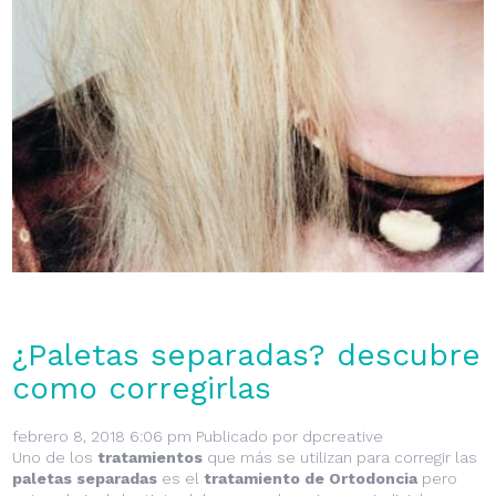
¿Paletas separadas? descubre
como corregirlas
febrero 8, 2018 6:06 pm
Publicado por
dpcreative
Uno de los
tratamientos
que más se utilizan para corregir las
paletas separadas
es el
tratamiento de Ortodoncia
pero