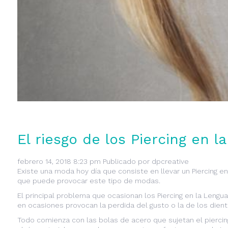
El riesgo de los Piercing en l
febrero 14, 2018 8:23 pm
Publicado por
dpcreative
Existe una moda hoy día que consiste en llevar un Piercing 
que puede provocar este tipo de modas.
El principal problema que ocasionan los Piercing en la Leng
en ocasiones provocan la perdida del gusto o la de los dient
Todo comienza con las bolas de acero que sujetan el piercin