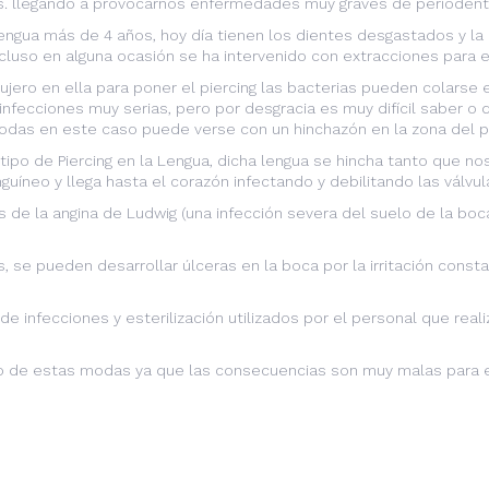
s. llegando a provocarnos enfermedades muy graves de periodent
engua más de 4 años, hoy día tienen los dientes desgastados y la 
luso en alguna ocasión se ha intervenido con extracciones para ev
ero en ella para poner el piercing las bacterias pueden colarse e
fecciones muy serias, pero por desgracia es muy difícil saber o d
das en este caso puede verse con un hinchazón en la zona del p
po de Piercing en la Lengua, dicha lengua se hincha tanto que nos
uíneo y llega hasta el corazón infectando y debilitando las válvula
s de la
angina de Ludwig
(una infección severa del suelo de la boc
 se pueden desarrollar úlceras en la boca por la irritación const
de infecciones y esterilización utilizados por el personal que re
so de estas modas ya que las consecuencias son muy malas para e