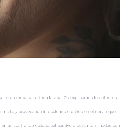
var esta moda para toda la vida. Os explicamos los efectos
 esmalte y provocando infecciones o daños en el nervio que
nen un control de calidad exhaustivo o están terminadas con