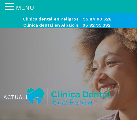
MENU
Clínica dental en Peligros
95 84 00 628
Clínica dental en Albaicín
95 82 95 392
ACTUALIDAD