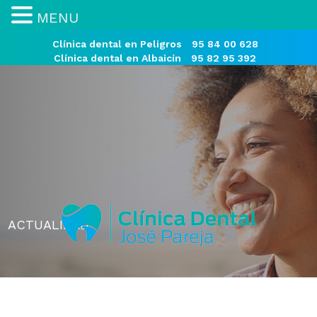
MENU
Clínica dental en Peligros
95 84 00 628
Clínica dental en Albaicín
95 82 95 392
ACTUALIDAD