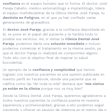
confianza
es el equipo humano que lo forma. El doctor José
Pareja Cabello, médico estomatólogo e implantólogo, lidera
el equipo multidisciplinar de la Clínica Dental José Pareja, tu
dentista en Peligros
, en el que ya han confiado varias
generaciones de granadinos.
El
doctor José Pareja
, gracias a la confianza depositada en
él, se pone en el papel del paciente y te facilita todo lo
posible sus servicios. Así, si visitas la
Clínica Dental José
Pareja
, podemos darte una
solución inmediata
e incluso
podemos comenzar el
tratamiento
en la misma sesión, ya
que el doctor Pareja lo realizará sin compromiso alguno.
Todo ello con el objetivo final de mejorar tu salud
bucodental.
Un ejemplo de la
confianza y complicidad
que hemos
logrado con nuestros pacientes es una opinión publicada en
nuestro perfil en
Facebook
, donde una paciente que se
califica como las “de toda la vida” destaca que “
mis nietos
ya están en la clínica
porque nos va muy bien”.
Desde la Clínica Dental José Pareja,
queremos agradeceros a
todos nuestros pacientes la confianza puesta en nuestra
experiencia y profesionalidad, gracias a ello podemos seguir
creciendo y ofrecer un servicio de Urgencia en el mismo día o