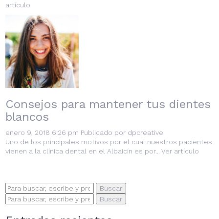
artículo
Consejos para mantener tus dientes
blancos
enero 9, 2018 6:26 pm
Publicado por
dpcreative
Uno de los principales motivos por el cual nuestros pacientes
vienen a la clínica dental en el Albaicín es por...
Ver artículo
Buscar
Buscar